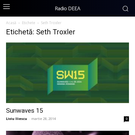
Radio DEEA
Acasă
Etichete
Seth Troxler
Etichetă: Seth Troxler
Sunwaves 15
Liviu Iliescu
-
martie 28, 2014
0