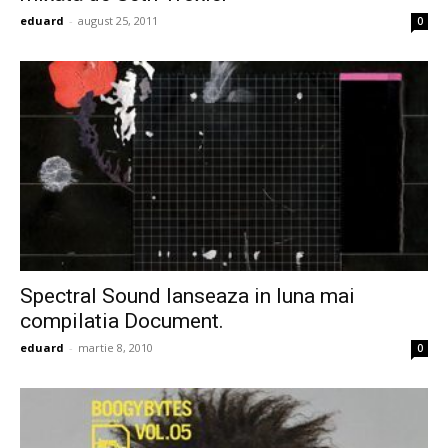
eduard
-
august 25, 2011
0
Spectral Sound lanseaza in luna mai
compilatia Document.
eduard
-
martie 8, 2010
0