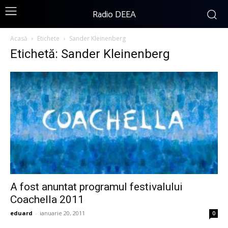
Radio DEEA
Acasă
Etichete
Sander Kleinenberg
Etichetă: Sander Kleinenberg
A fost anuntat programul festivalului
Coachella 2011
eduard
-
ianuarie 20, 2011
0