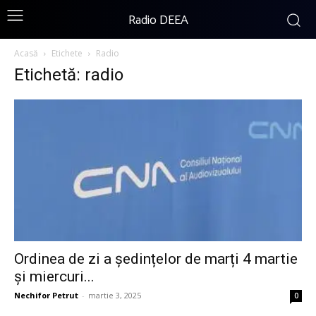
Radio DEEA
Acasă
Etichete
Radio
Etichetă: radio
Ordinea de zi a şedințelor de marți 4 martie
și miercuri...
Nechifor Petrut
-
martie 3, 2025
0