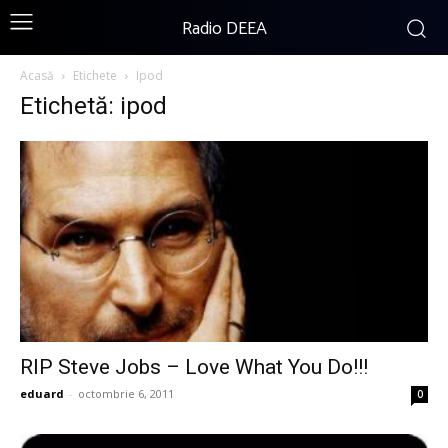
Radio DEEA
Acasă
Etichete
Ipod
Etichetă: ipod
RIP Steve Jobs – Love What You Do!!!
eduard
-
octombrie 6, 2011
0