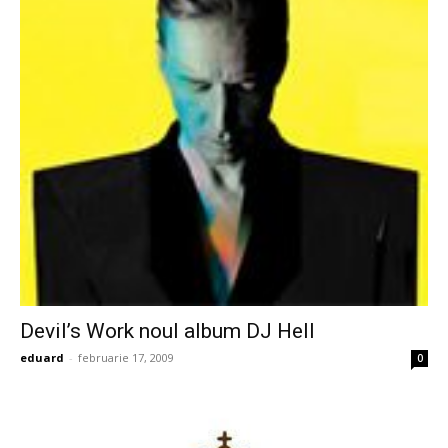
Devil’s Work noul album DJ Hell
eduard
-
februarie 17, 2009
0