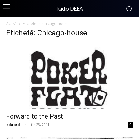
Radio DEEA
Acasă
Etichete
Chicago-house
Etichetă: Chicago-house
Forward to the Past
eduard
-
martie 23, 2011
0