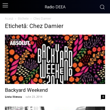
Radio DEEA
Acasă
Etichete
Chez Damier
Etichetă: Chez Damier
Backyard Weekend
Liviu Iliescu
-
iulie 23, 2014
0