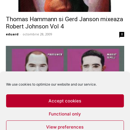
Thomas Hammann si Gerd Janson mixeaza
Robert Johnson Vol 4
eduard
-
octombrie 28, 2009
0
We use cookies to optimize our website and our service.
Accept cookies
Primul release Ostgut Ton apare in 28
Functional only
ianuarie 2008
View preferences
eduard
-
noiembrie 23, 2007
0