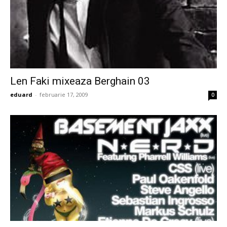
Len Faki mixeaza Berghain 03
eduard
-
februarie 17, 2009
0