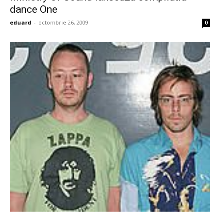
dance One
eduard
-
octombrie 26, 2009
0