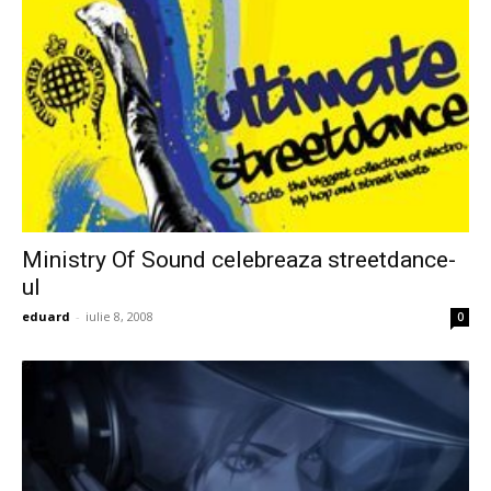
Ministry Of Sound celebreaza streetdance-
ul
eduard
-
iulie 8, 2008
0