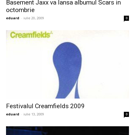
Basement Jaxx va lansa albumul Scars in
octombrie
eduard
-
iulie 20, 2009
0
Festivalul Creamfields 2009
eduard
-
iulie 13, 2009
0