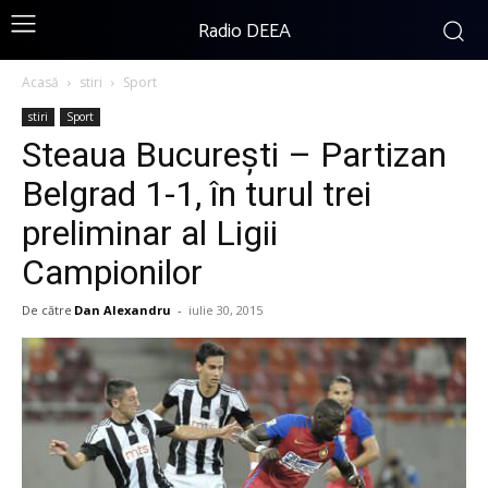
Radio DEEA
Acasă
stiri
Sport
stiri
Sport
Steaua București – Partizan
Belgrad 1-1, în turul trei
preliminar al Ligii
Campionilor
De către
Dan Alexandru
-
iulie 30, 2015