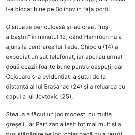
l-a blocat bine pe Bojinov în fața porții.
O situație periculoasă și-au creat ”roș-
albaștrii” în minutul 12, când Hamroun nu a
ajuns la centrarea lui Tade. Chipciu (14) a
expediat un șut telefonat, iar apoi au urmat
două ocazii foarte bune pentru oaspeți, dar
Cojocaru s-a evidențiat la șutul de la
distanță al lui Brasanac (24) și a reluarea cu
capul a lui Jevtovic (25).
Steaua a făcut un joc modest, cu multe
greșeli, iar Partizan a ieșit tot mai mult și a
pus stăpânire pe joc, chiar dacă nu a reușit