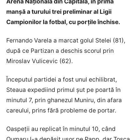
Arena Națională din Capitală, în prima
manșă a turului trei preliminar al Ligii
Campionilor la fotbal, cu porțile închise.
Fernando Varela a marcat golul Stelei (81),
după ce Partizan a deschis scorul prin
Miroslav Vulicevic (62).
Începutul partidei a fost unul echilibrat,
Steaua expediind primul șut pe poartă în
minutul 7, prin ghanezul Muniru, din afara
careului, prins fără probleme de portar.
Oaspeții au replicat în minutul 10, când
Oumaru l-a depășit ușor pe Papp, dar Toșca