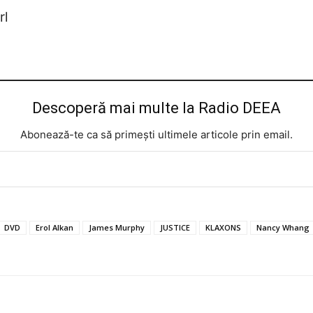
rl
Descoperă mai multe la Radio DEEA
Abonează-te ca să primești ultimele articole prin email.
DVD
Erol Alkan
James Murphy
JUSTICE
KLAXONS
Nancy Whang