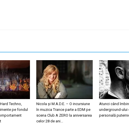
 Hard Techno,
Nicola și M.A.D.E. – O incursiune
Atunci când îmbini
nimente pe fondul
în muzica Trance parte a EDM pe
underground-ului 
 comportament
scena Club A ZERO la aniversarea
personală puterni
t
celor 28 de ani...