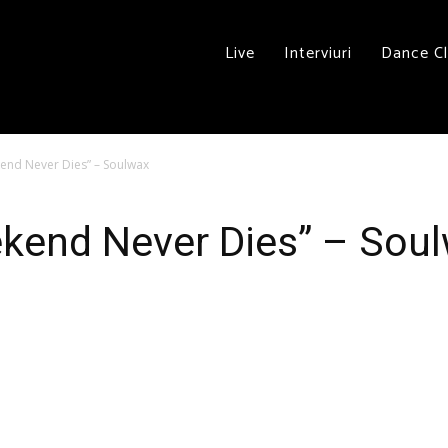
Live
Interviuri
Dance C
end Never Dies” – Soulwax
ekend Never Dies” – Sou