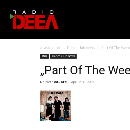
Acasă
stiri
Dance club news
„Part Of The Week
stiri
Dance club news
„Part Of The We
De către
eduard
-
aprilie 30, 2008