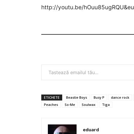
http://youtu.be/hOuu85ugRQU&eu
Tastează emailul tău...
ETICHETE
Beastie Boys
Busy P
dance rock
Peaches
So-Me
Soulwax
Tiga
eduard