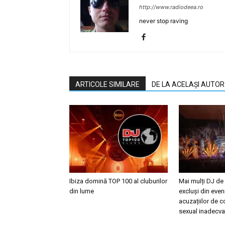
http://www.radiodeea.ro
never stop raving
ARTICOLE SIMILARE
DE LA ACELAȘI AUTOR
Ibiza domină TOP 100 al cluburilor
Mai mulți DJ de
din lume
excluși din eve
acuzațiilor de
sexual inadecva