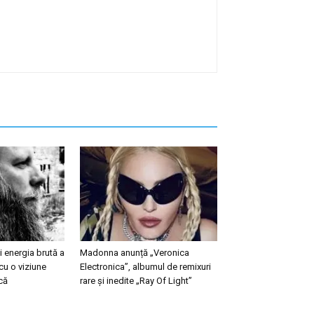
 energia brută a
Madonna anunță „Veronica
cu o viziune
Electronica”, albumul de remixuri
că
rare și inedite „Ray Of Light”