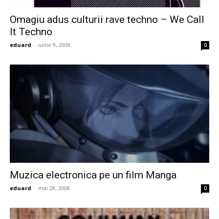
Omagiu adus culturii rave techno – We Call
It Techno
eduard
-
iunie 9, 2008
0
Muzica electronica pe un film Manga
eduard
-
mai 28, 2008
0