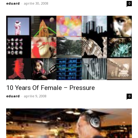
eduard
-
aprilie 30, 2008
0
10 Years Of Female – Pressure
eduard
-
aprilie 9, 2008
0