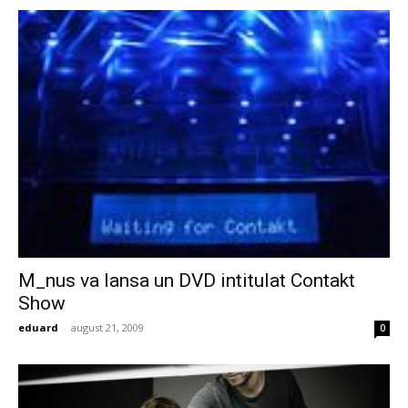
M_nus va lansa un DVD intitulat Contakt
Show
eduard
-
august 21, 2009
0