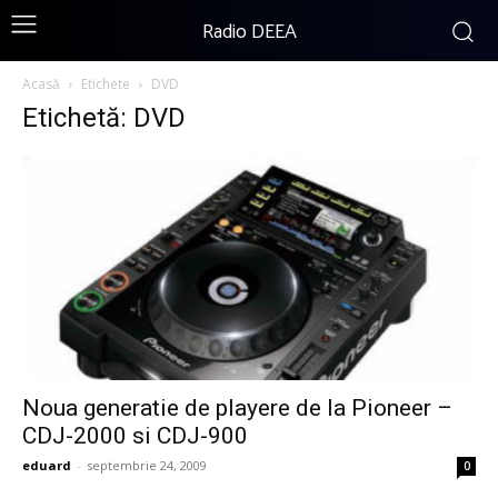
Radio DEEA
Acasă
Etichete
DVD
Etichetă: DVD
Noua generatie de playere de la Pioneer –
CDJ-2000 si CDJ-900
eduard
-
septembrie 24, 2009
0