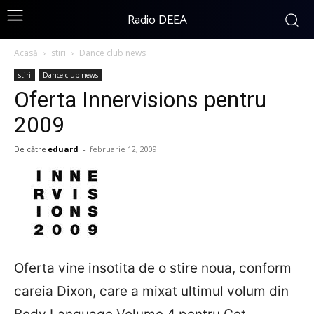
Radio DEEA
Acasă
stiri
Dance club news
stiri
Dance club news
Oferta Innervisions pentru
2009
De către
eduard
-
februarie 12, 2009
Oferta vine insotita de o stire noua, conform
careia Dixon, care a mixat ultimul volum din