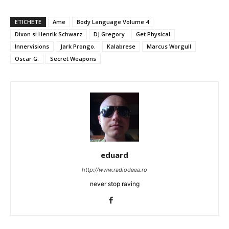
ETICHETE
Ame
Body Language Volume 4
Dixon si Henrik Schwarz
DJ Gregory
Get Physical
Innervisions
Jark Prongo.
Kalabrese
Marcus Worgull
Oscar G.
Secret Weapons
eduard
http://www.radiodeea.ro
never stop raving