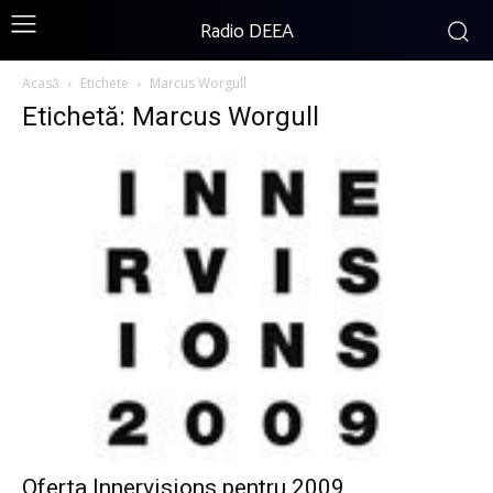
Radio DEEA
Acasă
Etichete
Marcus Worgull
Etichetă: Marcus Worgull
Oferta Innervisions pentru 2009