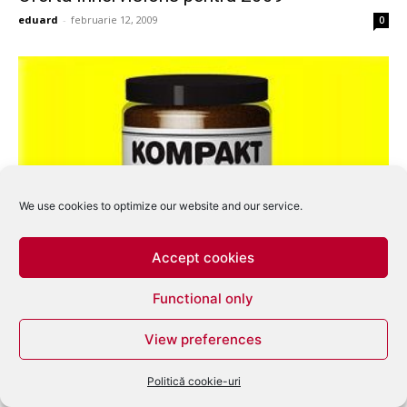
eduard
-
februarie 12, 2009
0
We use cookies to optimize our website and our service.
Accept cookies
RA si Kompakt la WMC Miami
eduard
-
februarie 25, 2008
0
Functional only
View preferences
Politică cookie-uri