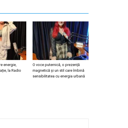
re energie,
O voce puternică, o prezență
rație, la Radio
magnetică și un stil care îmbină
sensibilitatea cu energia urbană