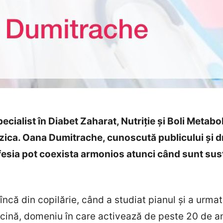
ialist în Diabet Zaharat, Nutriție și Boli Metabolic
zica. Oana Dumitrache, cunoscută publicului și dre
esia pot coexista armonios atunci când sunt sus
că din copilărie, când a studiat pianul și a urmat 
dicină, domeniu în care activează de peste 20 de an