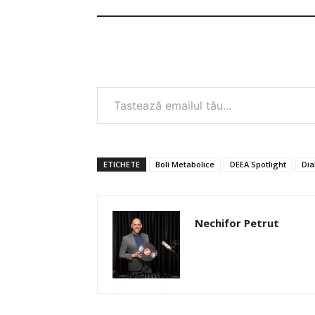
Tastează emailul tău...
ETICHETE
Boli Metabolice
DEEA Spotlight
Dia
Nechifor Petrut