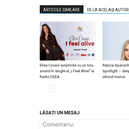
ARTICOLE SIMILARE
DE LA ACELAȘI AUTOR
Elisa Covaci surprinde cu un nou
Raluca Spanache
sound în single-ul „I Feel Alive” la
Spotlight – desp
Radio DEEA
viitorul muncii
LĂSAȚI UN MESAJ