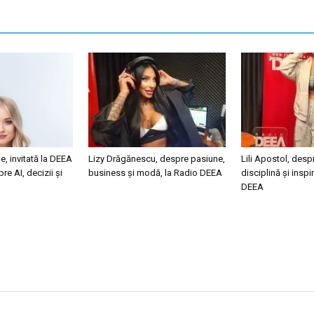
, invitată la DEEA
Lizy Drăgănescu, despre pasiune,
Lili Apostol, desp
re AI, decizii și
business și modă, la Radio DEEA
disciplină și inspi
DEEA