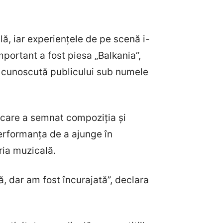
lă, iar experiențele de pe scenă i-
mportant a fost piesa „Balkania”,
ă, cunoscută publicului sub numele
u care a semnat compoziția și
performanța de a ajunge în
ria muzicală.
, dar am fost încurajată”, declara