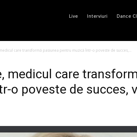
Live
Interviuri
Dance C
edicul care transformă pasiunea pentru muzică într-o poveste de succes,...
, medicul care transfor
tr-o poveste de succes, v