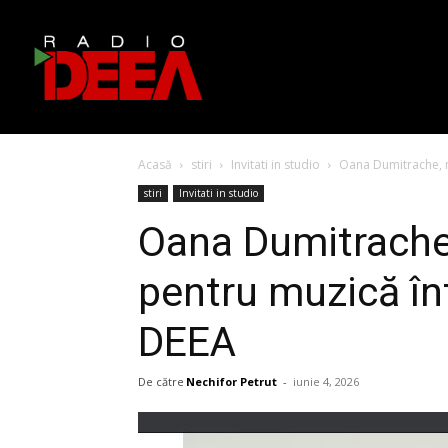
Acasă
stiri
Invitati in studio
Oana Dumitrache, m
stiri
Invitati in studio
Oana Dumitrache
pentru muzică în
DEEA
De către
Nechifor Petrut
-
iunie 4, 2026