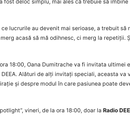
 fost deloc simplu, mai ales că trebuie să îmbine 
 ce lucrurile au devenit mai serioase, a trebuit să
erg acasă să mă odihnesc, ci merg la repetiții. Și 
ora 18:00, Oana Dumitrache va fi invitata ultimei e
 DEEA. Alături de alți invitați speciali, aceasta va
irație și despre modul în care pasiunea poate deve
otlight”, vineri, de la ora 18:00, doar la
Radio DE