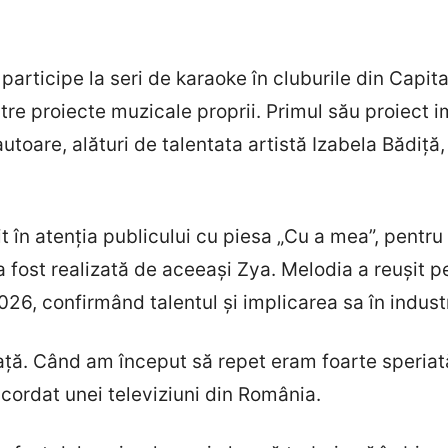
participe la seri de karaoke în cluburile din Capita
ătre proiecte muzicale proprii. Primul său proiect i
autoare, alături de talentata artistă Izabela Bădiț
 în atenția publicului cu piesa „Cu a mea”, pentr
 a fost realizată de aceeași Zya. Melodia a reușit 
26, confirmând talentul și implicarea sa în indust
iață. Când am început să repet eram foarte speriată
cordat unei televiziuni din România.