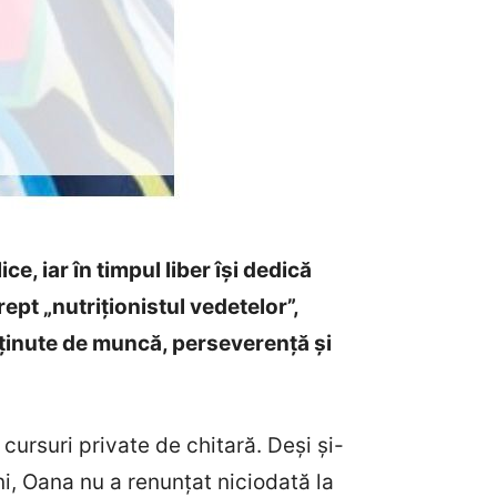
e, iar în timpul liber își dedică
pt „nutriționistul vedetelor”,
ținute de muncă, perseverență și
cursuri private de chitară. Deși și-
i, Oana nu a renunțat niciodată la