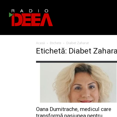
Acasă
Etichete
Diabet Zaharat
Etichetă: Diabet Zahar
Oana Dumitrache, medicul care
transformă pasiunea pentru