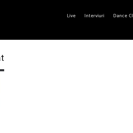
Live
Interviuri
Dance C
at