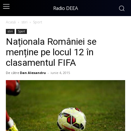
Radio DEEA
Acasă
stiri
Sport
stiri
Sport
Naționala României se
menține pe locul 12 în
clasamentul FIFA
De către
Dan Alexandru
-
iunie 4, 2015