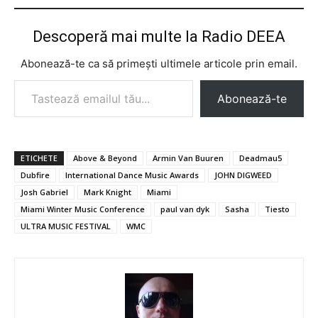
Descoperă mai multe la Radio DEEA
Abonează-te ca să primești ultimele articole prin email.
Tastează emailul tău...
Abonează-te
ETICHETE
Above & Beyond
Armin Van Buuren
Deadmau5
Dubfire
International Dance Music Awards
JOHN DIGWEED
Josh Gabriel
Mark Knight
Miami
Miami Winter Music Conference
paul van dyk
Sasha
Tiesto
ULTRA MUSIC FESTIVAL
WMC