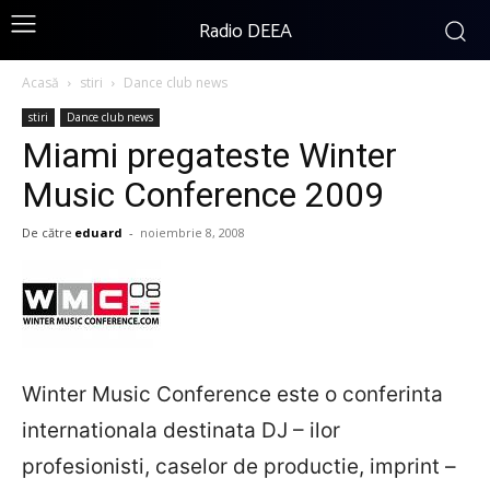
Radio DEEA
Acasă
stiri
Dance club news
stiri
Dance club news
Miami pregateste Winter
Music Conference 2009
De către
eduard
-
noiembrie 8, 2008
Winter Music Conference este o conferinta
internationala destinata DJ – ilor
profesionisti, caselor de productie, imprint –