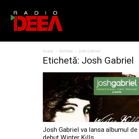
Acasă
Etichete
Josh Gabriel
Etichetă: Josh Gabriel
Josh Gabriel va lansa albumul de
debut Winter Kills