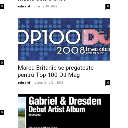
eduard
-
martie 10, 2009
0
0
0
Marea Britanie se pregateste
pentru Top 100 DJ Mag
eduard
-
octombrie 21, 2008
0
0