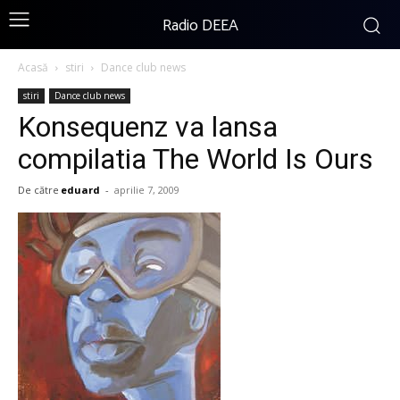
Radio DEEA
Acasă
stiri
Dance club news
stiri
Dance club news
Konsequenz va lansa
compilatia The World Is Ours
De către
eduard
-
aprilie 7, 2009