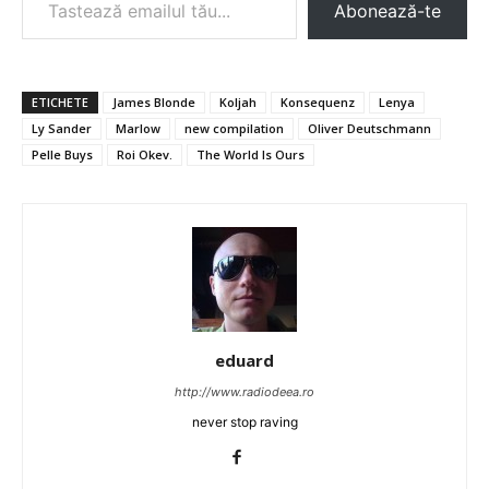
Abonează-te
ETICHETE
James Blonde
Koljah
Konsequenz
Lenya
Ly Sander
Marlow
new compilation
Oliver Deutschmann
Pelle Buys
Roi Okev.
The World Is Ours
eduard
http://www.radiodeea.ro
never stop raving