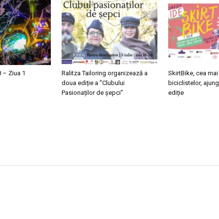
– Ziua 1
Ralitza Tailoring organizează a
SkirtBike, cea ma
doua ediție a ”Clubului
biciclistelor, ajun
Pasionaților de șepci”
ediție