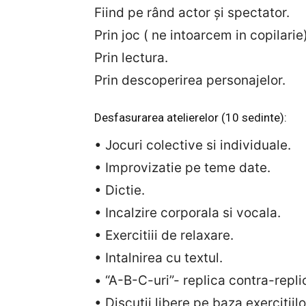
Fiind pe rând actor și spectator.
Prin joc ( ne intoarcem in copilarie)
Prin lectura.
Prin descoperirea personajelor.
Desfasurarea atelierelor (10 sedinte):
• Jocuri colective si individuale.
• Improvizatie pe teme date.
• Dictie.
• Incalzire corporala si vocala.
• Exercitiii de relaxare.
• Intalnirea cu textul.
• “A-B-C-uri”- replica contra-repli
• Discutii libere pe baza exercitiilo