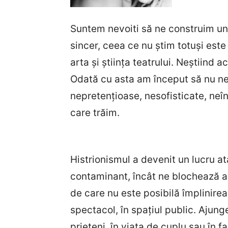
Suntem nevoiti să ne construim un 
sincer, ceea ce nu știm totuși este 
arta și știința teatrului. Neștiind 
Odată cu asta am început să nu ne
nepretențioase, nesofisticate, neîn
care trăim.
Histrionismul a devenit un lucru at
contaminant, încât ne blochează a
de care nu este posibilă împlinirea
spectacol, în spațiul public. Ajung
prieteni, în viața de cuplu sau în f