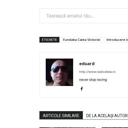
Tastează emailul tău...
ETICHETE
Fundatia Calea Victoriei
Introducere i
eduard
http://www.radiodeea.ro
never stop raving
ARTICOLE SIMILARE
DE LA ACELAȘI AUTOR