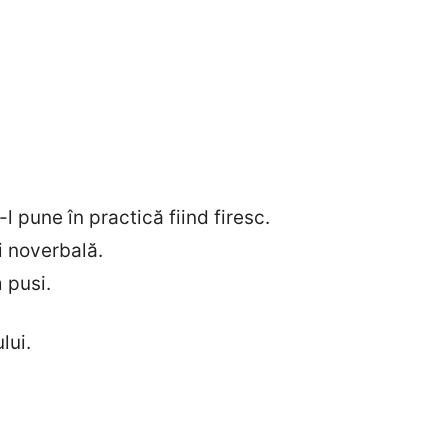
l pune în practică fiind firesc.
i noverbală.
 pusi.
lui.