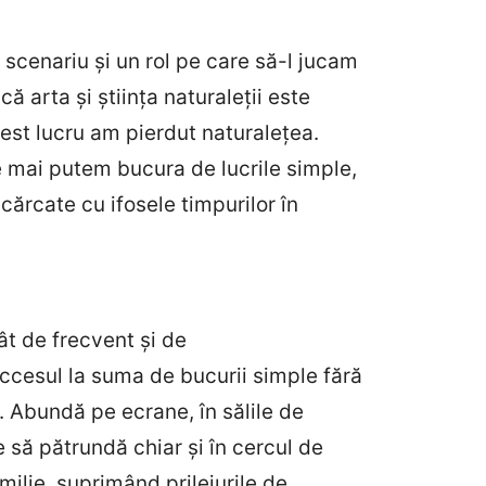
scenariu și un rol pe care să-l jucam
că arta și știința naturaleții este
acest lucru am pierdut naturalețea.
 mai putem bucura de lucrile simple,
cărcate cu ifosele timpurilor în
ât de frecvent și de
ccesul la suma de bucurii simple fără
. Abundă pe ecrane, în sălile de
e să pătrundă chiar și în cercul de
amilie, suprimând prilejurile de