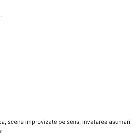
.
ca, scene improvizate pe sens, invatarea asumarii u
r.