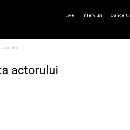
Live
Interviuri
Dance C
ta actorului
ta actorului