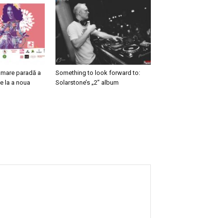
i mare paradă a
Something to look forward to:
ge la a noua
Solarstone’s „2” album