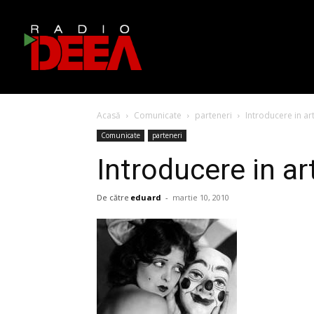
Acasă
Comunicate
parteneri
Introducere in ar
Comunicate
parteneri
Introducere in ar
De către
eduard
-
martie 10, 2010