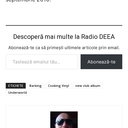
Descoperă mai multe la Radio DEEA
Abonează-te ca să primești ultimele articole prin email.
Tastează emailul tău...
Abonează-te
ETICHETE
Barking
Cooking Vinyl
new club album
Underworld