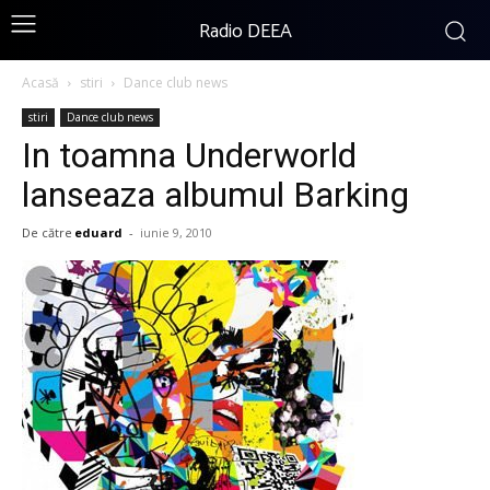
Radio DEEA
Acasă
stiri
Dance club news
stiri
Dance club news
In toamna Underworld
lanseaza albumul Barking
De către
eduard
-
iunie 9, 2010