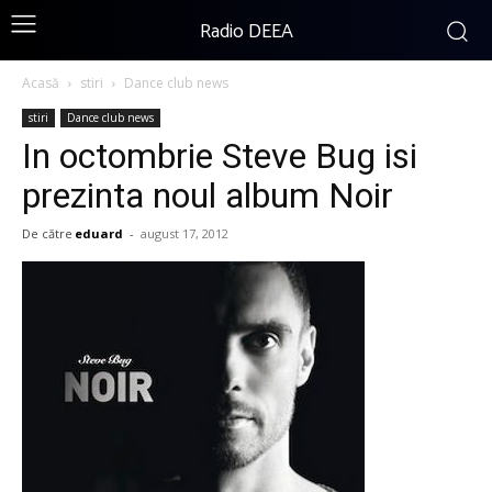
Radio DEEA
Acasă
stiri
Dance club news
stiri
Dance club news
In octombrie Steve Bug isi
prezinta noul album Noir
De către
eduard
-
august 17, 2012