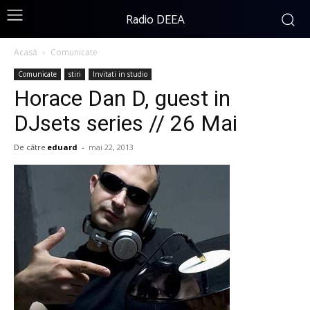
Radio DEEA
Acasă
Comunicate
Comunicate
stiri
Invitati in studio
Horace Dan D, guest in
DJsets series // 26 Mai
De către
eduard
-
mai 22, 2013