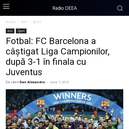
Radio DEEA
Acasă
stiri
Sport
stiri
Sport
Fotbal: FC Barcelona a
câștigat Liga Campionilor,
după 3-1 în finala cu
Juventus
De către
Dan Alexandru
-
iunie 7, 2015