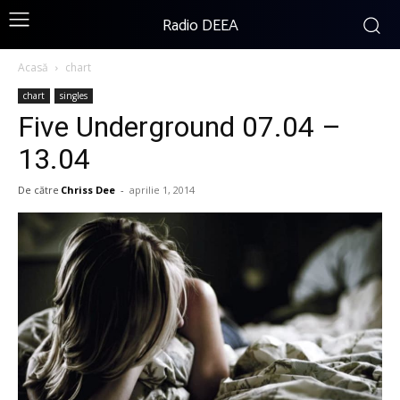
Radio DEEA
Acasă
chart
chart
singles
Five Underground 07.04 –
13.04
De către
Chriss Dee
-
aprilie 1, 2014