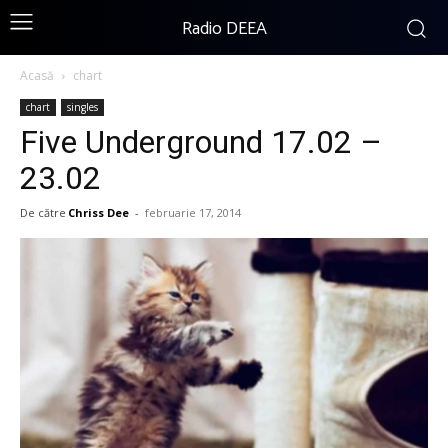
Radio DEEA
Acasă
chart
chart
singles
Five Underground 17.02 –
23.02
De către
Chriss Dee
-
februarie 17, 2014