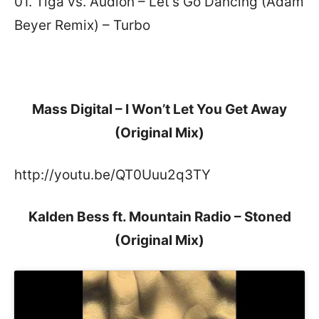
01. Tiga vs. Audion – Let’s Go Dancing (Adam
Beyer Remix) – Turbo
Mass Digital – I Won’t Let You Get Away
(Original Mix)
http://youtu.be/QT0Uuu2q3TY
Kalden Bess ft. Mountain Radio – Stoned
(Original Mix)