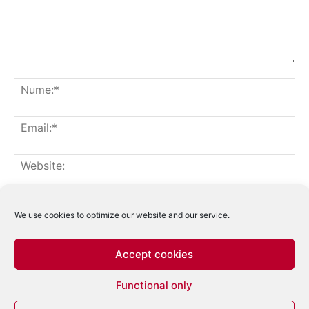
Notifică-mă prin email când sunt publicate alte comentarii.
Notifică-mă prin email când sunt publicate articole noi.
We use cookies to optimize our website and our service.
Accept cookies
Acest site folosește Akismet pentru a reduce
Functional only
spamul.
Află cum sunt procesate datele
comentariilor tale
.