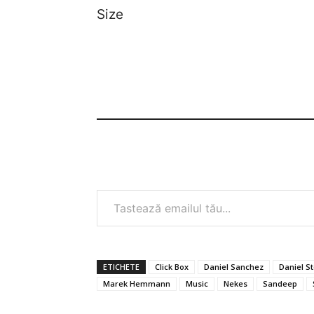
Size
Tastează emailul tău...
ETICHETE
Click Box
Daniel Sanchez
Daniel St
Marek Hemmann
Music
Nekes
Sandeep