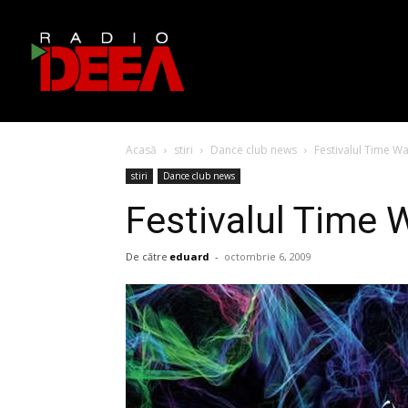
Acasă
stiri
Dance club news
Festivalul Time W
stiri
Dance club news
Festivalul Time 
De către
eduard
-
octombrie 6, 2009