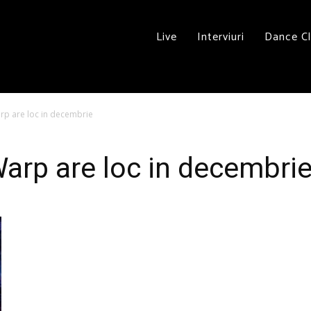
Live
Interviuri
Dance C
arp are loc in decembrie
Warp are loc in decembri