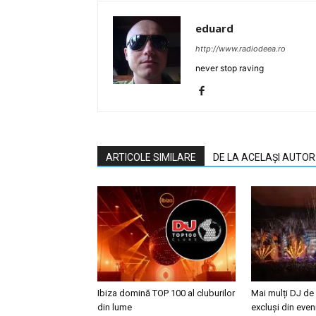
eduard
http://www.radiodeea.ro
never stop raving
ARTICOLE SIMILARE
DE LA ACELAȘI AUTOR
Ibiza domină TOP 100 al cluburilor
Mai mulți DJ de
din lume
excluși din eve