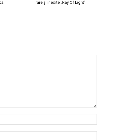
că
rare și inedite „Ray Of Light”