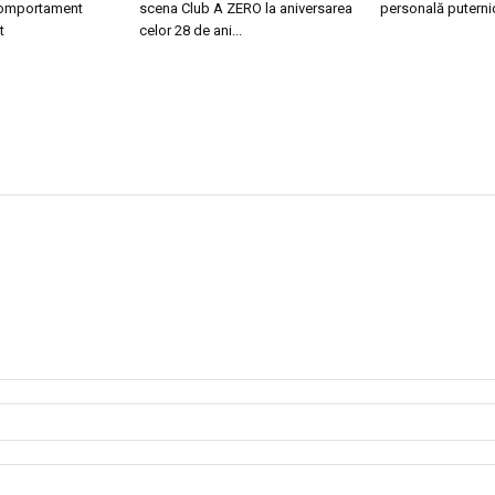
 comportament
scena Club A ZERO la aniversarea
personală puterni
t
celor 28 de ani...