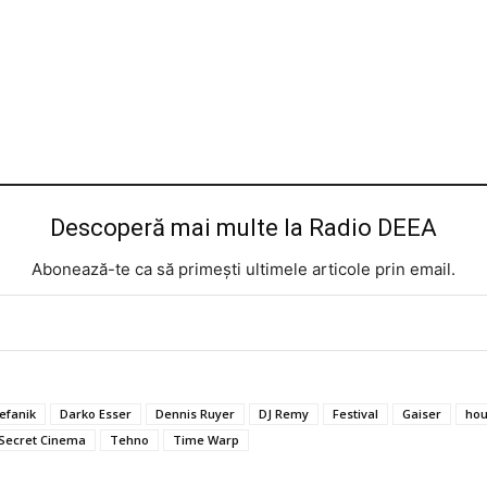
Descoperă mai multe la Radio DEEA
Abonează-te ca să primești ultimele articole prin email.
efanik
Darko Esser
Dennis Ruyer
DJ Remy
Festival
Gaiser
ho
Secret Cinema
Tehno
Time Warp