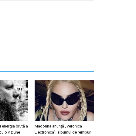
 energia brută a
Madonna anunță „Veronica
cu o viziune
Electronica”, albumul de remixuri