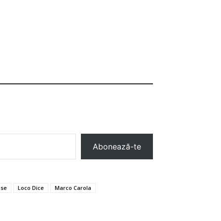
Abonează-te
use
Loco Dice
Marco Carola