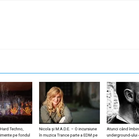
 Hard Techno,
Nicola și M.A.D.E. – O incursiune
Atunci când îmbini
nimente pe fondul
în muzica Trance parte a EDM pe
underground-ului 