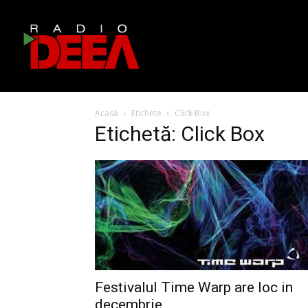
Acasă
Etichete
Click Box
Etichetă: Click Box
Festivalul Time Warp are loc in
decembrie