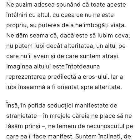
Ne auzim adesea spunând că toate aceste
întâlniri cu altul, cu ceea ce nu ne este
propriu, au puterea de a ne îmbogăţi viaţa.
Ne dăm seama că, dacă este să iubim ceva,
nu putem iubi decât alteritatea, un altul pe
care nu îl avem şi de care suntem atraşi.
Imaginea altului este întotdeauna
reprezentarea predilectă a eros-ului. Iar a
iubi înseamnă a fi orientat spre alteritate.
Însă, în pofida seducţiei manifestate de
stranietate – în mrejele căreia ne place să ne
lăsăm prinşi –, ne temem de necunoscutul pe
care ea îl face manifest. Suntem înclinaţi, de