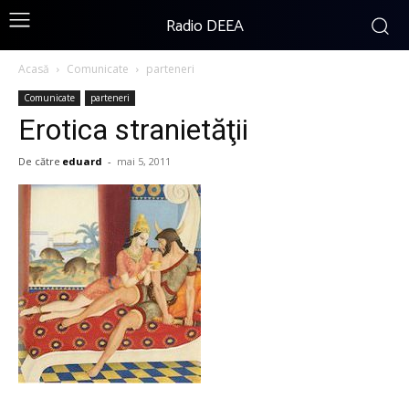
Radio DEEA
Acasă
Comunicate
parteneri
Comunicate
parteneri
Erotica stranietăţii
De către
eduard
-
mai 5, 2011