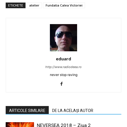
ETICHETE
atelier
Fundatia Calea Victoriei
eduard
http://www.radiodeea.ro
never stop raving
ARTICOLE SIMILARE
DE LA ACELAȘI AUTOR
NEVERSEA 2018 – Ziua 2