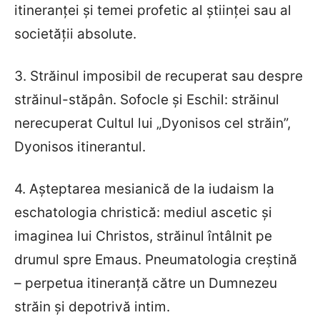
itineranţei şi temei profetic al ştiinţei sau al
societăţii absolute.
3. Străinul imposibil de recuperat sau despre
străinul-stăpân. Sofocle şi Eschil: străinul
nerecuperat Cultul lui „Dyonisos cel străin”,
Dyonisos itinerantul.
4. Aşteptarea mesianică de la iudaism la
eschatologia christică: mediul ascetic şi
imaginea lui Christos, străinul întâlnit pe
drumul spre Emaus. Pneumatologia creştină
– perpetua itineranţă către un Dumnezeu
străin şi depotrivă intim.