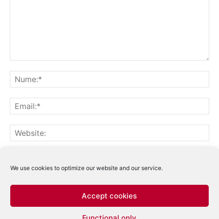
Notifică-mă prin email când sunt publicate alte comentarii.
Notifică-mă prin email când sunt publicate articole noi.
We use cookies to optimize our website and our service.
Accept cookies
Acest site folosește Akismet pentru a reduce
Functional only