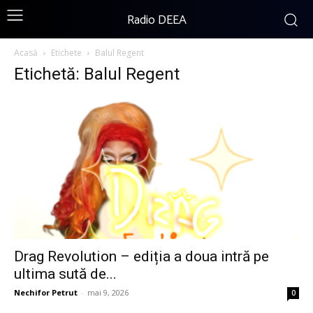
Radio DEEA
Acasă
Etichete
Balul Regent
Etichetă: Balul Regent
Drag Revolution – ediția a doua intră pe
ultima sută de...
Nechifor Petrut
-
mai 9, 2026
0