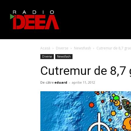
Acasă
Diverse
Newsflash
Cutremur de 8,7 grad
Diverse
Newsflash
Cutremur de 8,7 
De către
eduard
-
aprilie 11, 2012