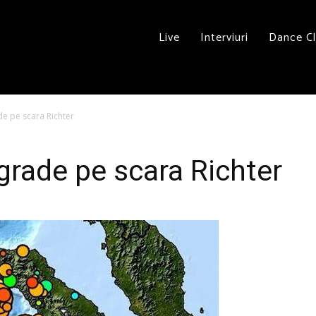
Live
Interviuri
Dance C
e pe scara Richter
grade pe scara Richter