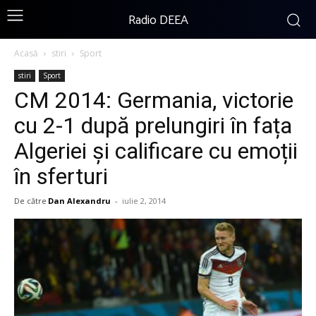
Radio DEEA
Acasă
stiri
Sport
stiri
Sport
CM 2014: Germania, victorie
cu 2-1 după prelungiri în fața
Algeriei și calificare cu emoții
în sferturi
De către
Dan Alexandru
-
iulie 2, 2014