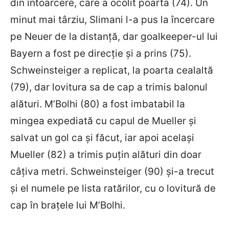
din întoarcere, care a ocolit poarta (74). Un
minut mai târziu, Slimani l-a pus la încercare
pe Neuer de la distanță, dar goalkeeper-ul lui
Bayern a fost pe direcție și a prins (75).
Schweinsteiger a replicat, la poarta cealaltă
(79), dar lovitura sa de cap a trimis balonul
alături. M’Bolhi (80) a fost imbatabil la
mingea expediată cu capul de Mueller și
salvat un gol ca și făcut, iar apoi același
Mueller (82) a trimis puțin alături din doar
câțiva metri. Schweinsteiger (90) și-a trecut
și el numele pe lista ratărilor, cu o lovitură de
cap în brațele lui M’Bolhi.