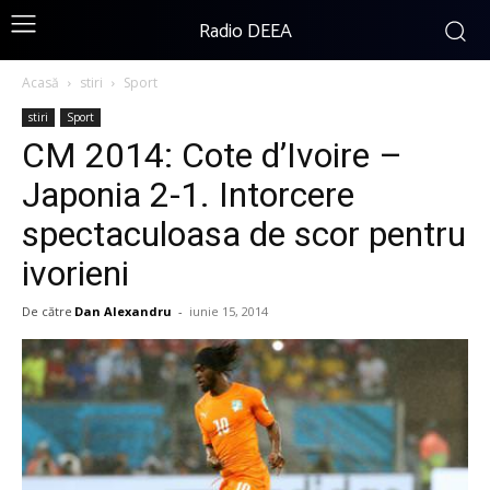
Radio DEEA
Acasă
stiri
Sport
stiri
Sport
CM 2014: Cote d’Ivoire –
Japonia 2-1. Intorcere
spectaculoasa de scor pentru
ivorieni
De către
Dan Alexandru
-
iunie 15, 2014