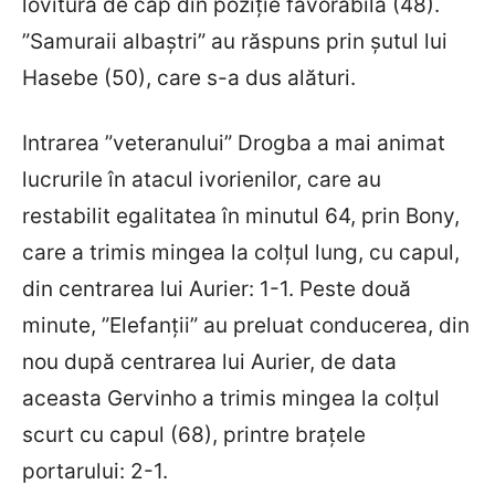
lovitură de cap din poziție favorabilă (48).
”Samuraii albaștri” au răspuns prin șutul lui
Hasebe (50), care s-a dus alături.
Intrarea ”veteranului” Drogba a mai animat
lucrurile în atacul ivorienilor, care au
restabilit egalitatea în minutul 64, prin Bony,
care a trimis mingea la colțul lung, cu capul,
din centrarea lui Aurier: 1-1. Peste două
minute, ”Elefanții” au preluat conducerea, din
nou după centrarea lui Aurier, de data
aceasta Gervinho a trimis mingea la colțul
scurt cu capul (68), printre brațele
portarului: 2-1.