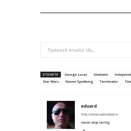
Tastează emailul tău...
ETICHETE
George Lucas
Gladiator
Independ
Star Wars
Steven Spielberg
Terminator
Tita
eduard
http://www.radiodeea.ro
never stop raving