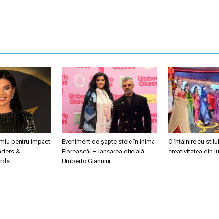
emiu pentru impact
Eveniment de șapte stele în inima
O întâlnire cu stilul
eaders &
Floreascăi – lansarea oficială
creativitatea din 
ards
Umberto Giannini