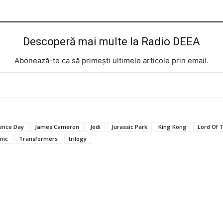
Descoperă mai multe la Radio DEEA
Abonează-te ca să primești ultimele articole prin email.
ence Day
James Cameron
Jedi
Jurassic Park
King Kong
Lord Of 
nic
Transformers
trilogy