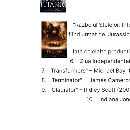
"Razboiul Stelelor: Into
fiind urmat d
Iata celelalte producti
6. "Ziua Independentei
7. "Transformers" – Michael Bay 
8. "Terminator" – James Cameron
9. "Gladiator" – Ridley Scott (200
10. " Indiana Jones si Cau