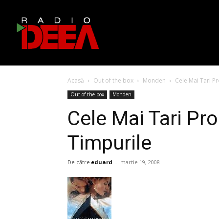
Acasă
Out of the box
Monden
Cele Mai Tari P
Out of the box
Monden
Cele Mai Tari Pr
Timpurile
De către
eduard
-
martie 19, 2008