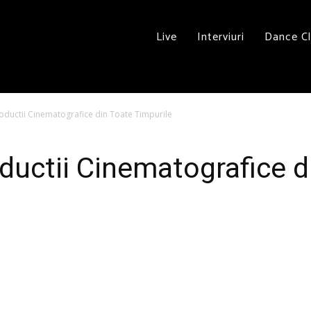
Live
Interviuri
Dance C
roductii Cinematografice din Toate Timpurile
oductii Cinematografice d