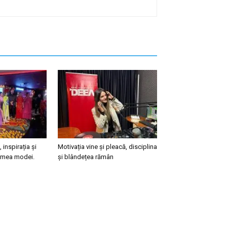
, inspirația și
Motivația vine și pleacă, disciplina
lumea modei.
și blândețea rămân