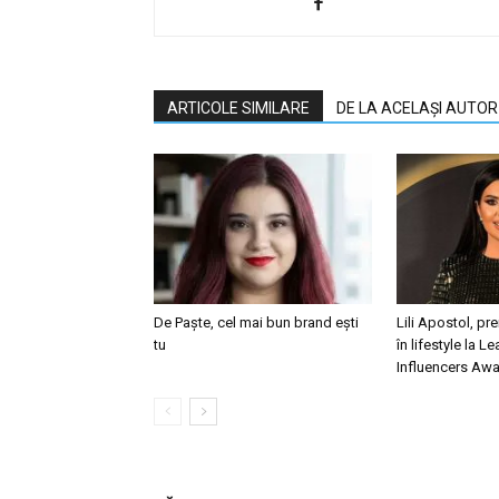
ARTICOLE SIMILARE
DE LA ACELAȘI AUTOR
De Paște, cel mai bun brand ești
Lili Apostol, pr
tu
în lifestyle la L
Influencers Aw