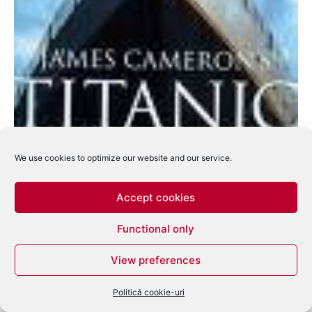
We use cookies to optimize our website and our service.
Accept cookies
Cele Mai Tari Productii Cinematografice din
Toate Timpurile
Functional only
eduard
-
martie 19, 2008
0
View preferences
Politică cookie-uri