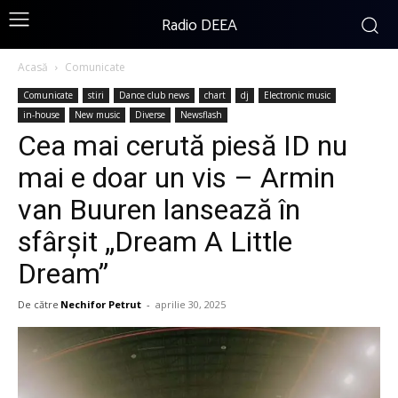
Radio DEEA
Acasă
Comunicate
Comunicate
stiri
Dance club news
chart
dj
Electronic music
in-house
New music
Diverse
Newsflash
Cea mai cerută piesă ID nu
mai e doar un vis – Armin
van Buuren lansează în
sfârșit „Dream A Little
Dream”
De către
Nechifor Petrut
-
aprilie 30, 2025