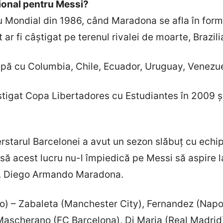
țional pentru Messi?
tlu Mondial din 1986, când Maradona se afla în f
ât ar fi câștigat pe terenul rivalei de moarte, Brazili
rupă cu Columbia, Chile, Ecuador, Uruguay, Venezuel
știgat Copa Libertadores cu Estudiantes în 2009 ș
rstarul Barcelonei a avut un sezon slăbuț cu echip
să acest lucru nu-l împiedică pe Messi să aspire la
ău, Diego Armando Maradona.
– Zabaleta (Manchester City), Fernandez (Napoli
Mascherano (FC Barcelona), Di Maria (Real Madrid