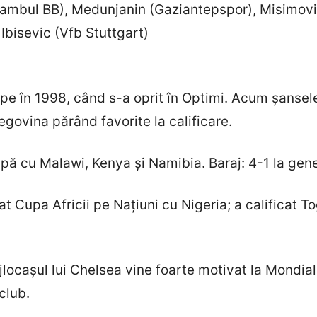
stambul BB), Medunjanin (Gaziantepspor), Misimovi
Ibisevic (Vfb Stuttgart)
upe în 1998, când s-a oprit în Optimi. Acum șansel
țegovina părând favorite la calificare.
upă cu Malawi, Kenya și Namibia. Baraj: 4-1 la gene
t Cupa Africii pe Națiuni cu Nigeria; a calificat 
locașul lui Chelsea vine foarte motivat la Mondial
club.