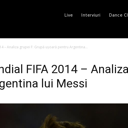
Live
Interviuri
Dance C
4 – Analiza grupei F: Grupă ușoară pentru Argentina...
ial FIFA 2014 – Analiza
gentina lui Messi