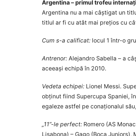
Argentina – primul trofeu interna
Argentina nu a mai câștigat un ti
titlul ar fi cu atât mai prețios cu c
Cum s-a calificat:
locul 1 într-o g
Antrenor:
Alejandro Sabella – a câ
aceeași echipă în 2010.
Vedeta echipei:
Lionel Messi. Supe
obținut fiind Supercupa Spaniei, în
egaleze astfel pe conaționalul s
„11”-le perfect:
Romero (AS Monaco) 
Lisabona) – Gago (Boca Juniors), 