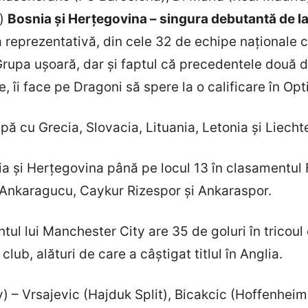
y)
Bosnia și Herțegovina – singura debutantă de la 
reprezentativă, din cele 32 de echipe naționale cal
 Grupa ușoară, dar și faptul că precedentele două 
, îi face pe Dragoni să spere la o calificare în Opt
upă cu Grecia, Slovacia, Lituania, Letonia și Liecht
ia și Herțegovina până pe locul 13 în clasamentul 
, Ankaragucu, Caykur Rizespor și Ankaraspor.
ul lui Manchester City are 35 de goluri în tricoul 
ub, alături de care a câștigat titlul în Anglia.
) – Vrsajevic (Hajduk Split), Bicakcic (Hoffenheim