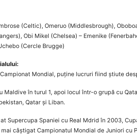
Ambrose (Celtic), Omeruo (Middlesbrough), Obobo
angers), Obi Mikel (Chelsea) – Emenike (Fenerba
 Uchebo (Cercle Brugge)
alului:
Campionat Mondial, puține lucruri fiind știute despr
 Maldive în turul 1, apoi locul într-o grupă cu Qata
ekistan, Qatar și Liban.
gat Supercupa Spaniei cu Real Mdrid în 2003, Cup
a mai câștigat Campionatul Mondial de Juniori cu Po