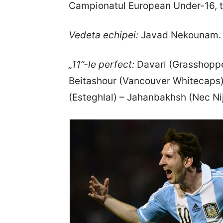
Campionatul European Under-16, to
Vedeta echipei:
Javad Nekounam. Juc
„11”-le perfect:
Davari (Grasshopper
Beitashour (Vancouver Whitecaps)
(Esteghlal) – Jahanbakhsh (Nec N