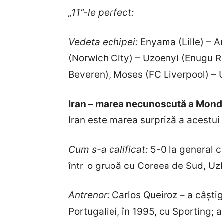
„11”-le perfect:
Vedeta echipei:
Enyama (Lille) – 
(Norwich City) – Uzoenyi (Enugu R
Beveren), Moses (FC Liverpool) –
Iran – marea necunoscută a Mondi
Iran este marea surpriză a acestui 
Cum s-a calificat:
5-0 la general cu
într-o grupă cu Coreea de Sud, Uzb
Antrenor:
Carlos Queiroz – a câști
Portugaliei, în 1995, cu Sporting; 