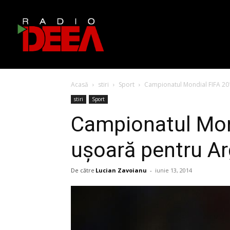
Acasă
stiri
Sport
Campionatul Mondial FIFA 201
stiri
Sport
Campionatul Mond
ușoară pentru Ar
De către
Lucian Zavoianu
-
iunie 13, 2014