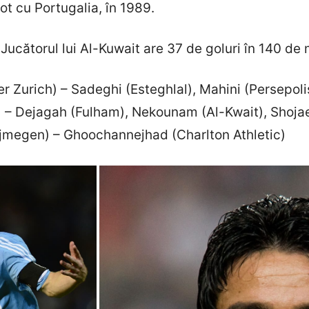
t cu Portugalia, în 1989.
ătorul lui Al-Kuwait are 37 de goluri în 140 de me
 Zurich) – Sadeghi (Esteghlal), Mahini (Persepolis
 – Dejagah (Fulham), Nekounam (Al-Kwait), Shojae
ijmegen) – Ghoochannejhad (Charlton Athletic)