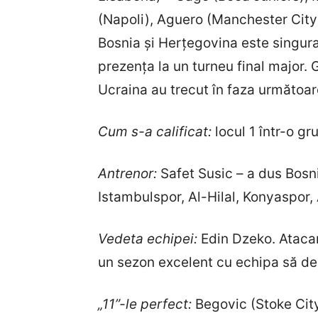
(Napoli), Aguero (Manchester Cit
Bosnia și Herțegovina este singura 
prezența la un turneu final major.
Ucraina au trecut în faza următoare
Cum s-a calificat:
locul 1 într-o gr
Antrenor:
Safet Susic – a dus Bosn
Istambulspor, Al-Hilal, Konyaspor
Vedeta echipei:
Edin Dzeko. Atacant
un sezon excelent cu echipa să de cl
„11”-le perfect:
Begovic (Stoke City