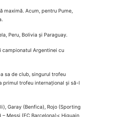
ormă maximă. Acum, pentru Pume,
a.
a, Peru, Bolivia și Paraguay.
i campionatul Argentinei cu
a sa de club, singurul trofeu
 primul trofeu internațional și să-l
), Garay (Benfica), Rojo (Sporting
) – Messi (FC Barcelona)< Higuain