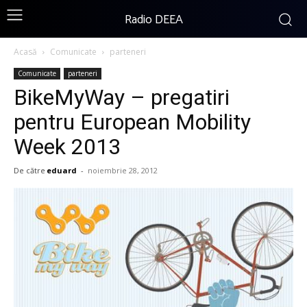
Radio DEEA
Acasă
Comunicate
parteneri
Comunicate
parteneri
BikeMyWay – pregatiri
pentru European Mobility
Week 2013
De către
eduard
-
noiembrie 28, 2012