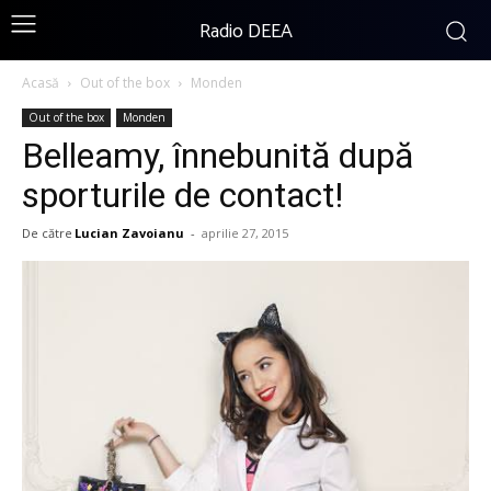
Radio DEEA
Acasă
Out of the box
Monden
Out of the box
Monden
Belleamy, înnebunită după
sporturile de contact!
De către
Lucian Zavoianu
-
aprilie 27, 2015