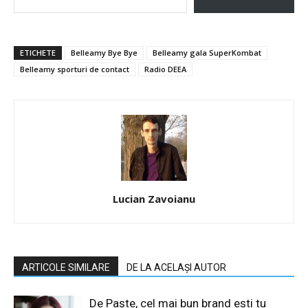
ETICHETE
Belleamy Bye Bye
Belleamy gala SuperKombat
Belleamy sporturi de contact
Radio DEEA
Lucian Zavoianu
ARTICOLE SIMILARE
DE LA ACELAȘI AUTOR
De Paște, cel mai bun brand ești tu