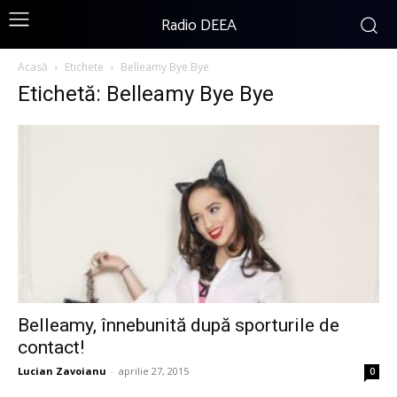
Radio DEEA
Acasă
Etichete
Belleamy Bye Bye
Etichetă: Belleamy Bye Bye
Belleamy, înnebunită după sporturile de
contact!
Lucian Zavoianu
-
aprilie 27, 2015
0