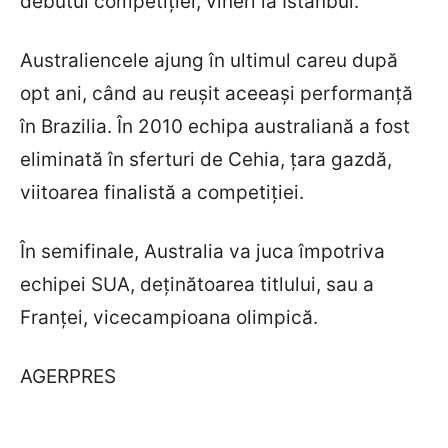
debutul competiției, vineri la Istanbul.
Australiencele ajung în ultimul careu după
opt ani, când au reușit aceeași performanță
în Brazilia. În 2010 echipa australiană a fost
eliminată în sferturi de Cehia, țara gazdă,
viitoarea finalistă a competiției.
În semifinale, Australia va juca împotriva
echipei SUA, deținătoarea titlului, sau a
Franței, vicecampioana olimpică.
AGERPRES