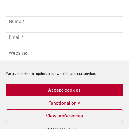
Notifică-mă prin email când sunt publicate alte comentarii.
Notifică-mă prin email când sunt publicate articole noi.
We use cookies to optimize our website and our service.
Accept cookies
Acest site folosește Akismet pentru a reduce
Functional only
spamul.
Află cum sunt procesate datele
comentariilor tale
.
View preferences