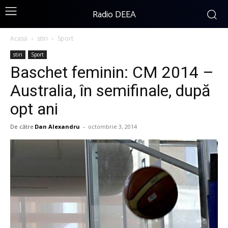
Radio DEEA
Acasă
stiri
Sport
stiri
Sport
Baschet feminin: CM 2014 –
Australia, în semifinale, după
opt ani
De către
Dan Alexandru
-
octombrie 3, 2014