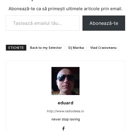
Abonează-te ca să primești ultimele articole prin email.
Tastează emailul tău...
Abonează-te
ETICHETE
Back to my Selector
DJ Marika
Vlad Craioveanu
eduard
http://www.radiodeea.ro
never stop raving