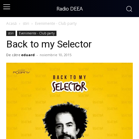
Radio DEEA
Acasă
stiri
Evenimente - Club party
stiri
Evenimente - Club party
Back to my Selector
De către
eduard
-
noiembrie 10, 2015