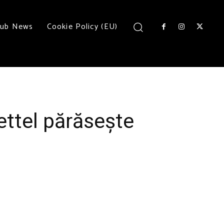
lub News
Cookie Policy (EU)
ttel părăsește