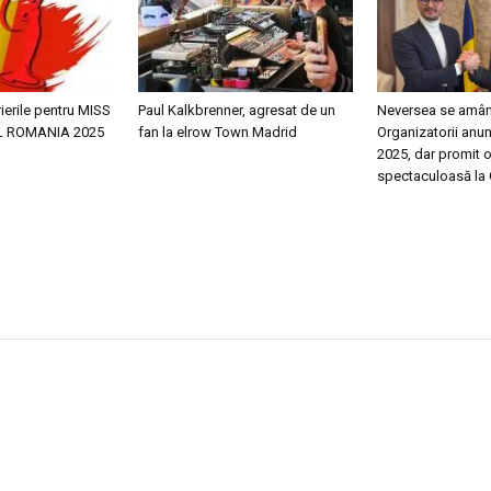
ierile pentru MISS
Paul Kalkbrenner, agresat de un
Neversea se amân
L ROMANIA 2025
fan la elrow Town Madrid
Organizatorii anu
2025, dar promit o
spectaculoasă la