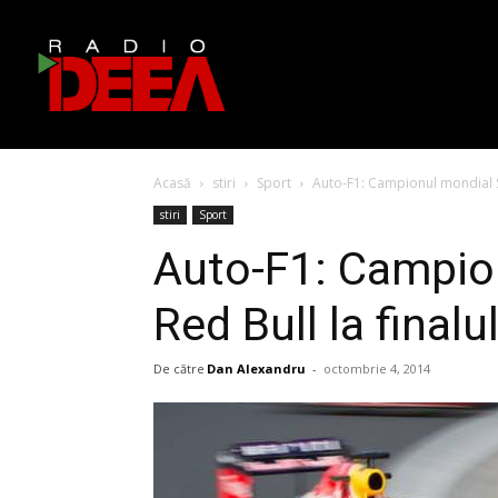
Acasă
stiri
Sport
Auto-F1: Campionul mondial Se
stiri
Sport
Auto-F1: Campion
Red Bull la finalu
De către
Dan Alexandru
-
octombrie 4, 2014