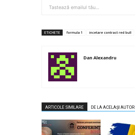
ETICHETE
formula 1
incetare contract red bull
Dan Alexandru
ARTICOLE SIMILARE
DE LA ACELAȘI AUTOR