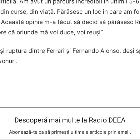
 dificilă. Am avut un parcurs incredibil în ultimii 5
in curse, din viață. Părăsesc un loc în care am fo
. Această opinie m-a făcut să decid să părăsesc Re
re că oriunde mă voi duce, voi reuși”.
și ruptura dintre Ferrari și Fernando Alonso, deși 
vonuri.
Descoperă mai multe la Radio DEEA
Abonează-te ca să primești ultimele articole prin email.