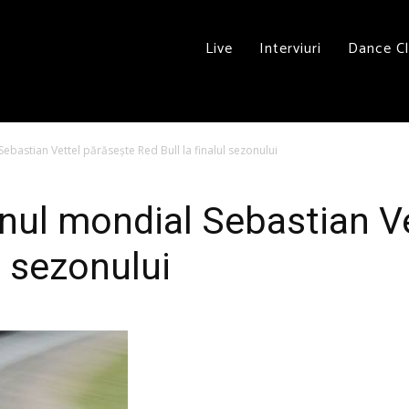
Live
Interviuri
Dance C
bastian Vettel părăsește Red Bull la finalul sezonului
ul mondial Sebastian Ve
l sezonului