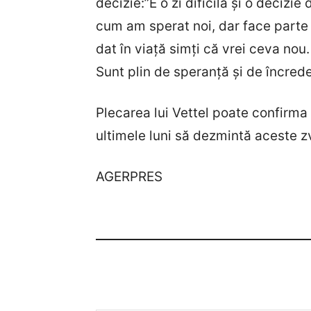
decizie:”E o zi dificilă și o decizie
cum am sperat noi, dar face parte d
dat în viață simți că vrei ceva nou
Sunt plin de speranță și de încrede
Plecarea lui Vettel poate confirma 
ultimele luni să dezmintă aceste z
AGERPRES
Tastează emailul tău...