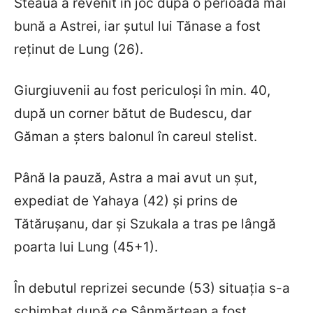
Steaua a revenit în joc după o perioadă mai
bună a Astrei, iar șutul lui Tănase a fost
reținut de Lung (26).
Giurgiuvenii au fost periculoși în min. 40,
după un corner bătut de Budescu, dar
Găman a șters balonul în careul stelist.
Până la pauză, Astra a mai avut un șut,
expediat de Yahaya (42) și prins de
Tătărușanu, dar și Szukala a tras pe lângă
poarta lui Lung (45+1).
În debutul reprizei secunde (53) situația s-a
schimbat după ce Sânmărtean a fost