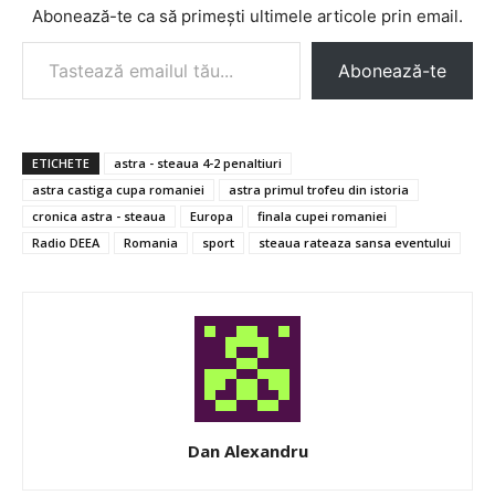
Abonează-te ca să primești ultimele articole prin email.
Tastează emailul tău...
Abonează-te
ETICHETE
astra - steaua 4-2 penaltiuri
astra castiga cupa romaniei
astra primul trofeu din istoria
cronica astra - steaua
Europa
finala cupei romaniei
Radio DEEA
Romania
sport
steaua rateaza sansa eventului
Dan Alexandru