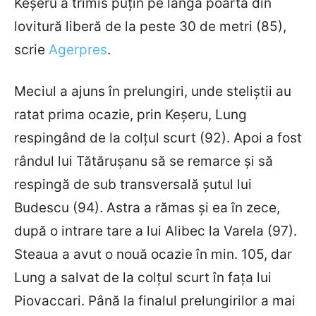
Keșeru a trimis puțin pe lângă poartă din
lovitură liberă de la peste 30 de metri (85),
scrie
Agerpres
.
Meciul a ajuns în prelungiri, unde steliștii au
ratat prima ocazie, prin Keșeru, Lung
respingând de la colțul scurt (92). Apoi a fost
rândul lui Tătărușanu să se remarce și să
respingă de sub transversală șutul lui
Budescu (94). Astra a rămas și ea în zece,
după o intrare tare a lui Alibec la Varela (97).
Steaua a avut o nouă ocazie în min. 105, dar
Lung a salvat de la colțul scurt în fața lui
Piovaccari. Până la finalul prelungirilor a mai