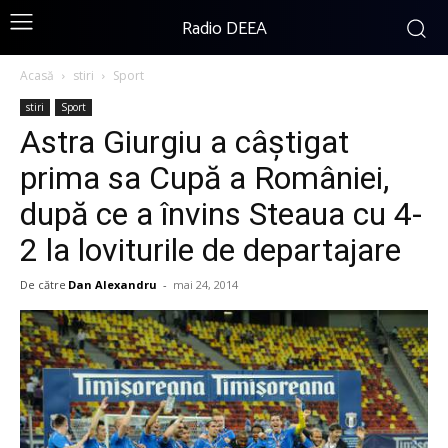
Radio DEEA
Acasă
stiri
Sport
stiri
Sport
Astra Giurgiu a câștigat
prima sa Cupă a României,
după ce a învins Steaua cu 4-
2 la loviturile de departajare
De către
Dan Alexandru
-
mai 24, 2014