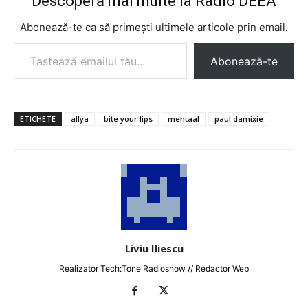
Descoperă mai multe la Radio DEEA
Abonează-te ca să primești ultimele articole prin email.
Tastează emailul tău...
Abonează-te
ETICHETE
allya
bite your lips
mentaal
paul damixie
Liviu Iliescu
Realizator Tech:Tone Radioshow // Redactor Web