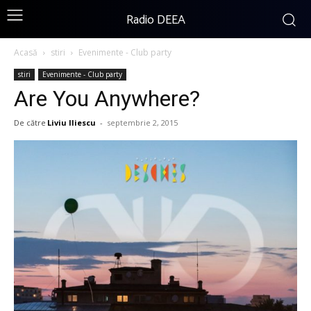
Radio DEEA
Acasă
stiri
Evenimente - Club party
stiri
Evenimente - Club party
Are You Anywhere?
De către
Liviu Iliescu
-
septembrie 2, 2015