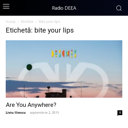
Radio DEEA
Acasă
Etichete
Bite your lips
Etichetă: bite your lips
Are You Anywhere?
Liviu Iliescu
-
septembrie 2, 2015
0