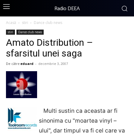
Radio DEEA
Acasă
stiri
Dance club news
stiri
Dance club news
Amato Distribution –
sfarsitul unei saga
De către
eduard
-
decembrie 3, 2007
Multi sustin ca aceasta ar fi
sinonima cu "moartea vinyl –
ului", dar timpul va fi cel care va