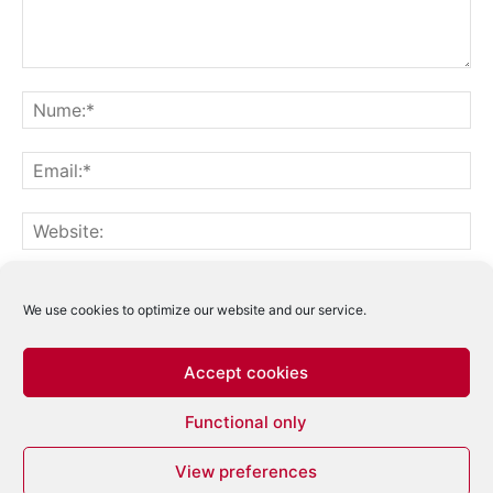
Notifică-mă prin email când sunt publicate alte comentarii.
Notifică-mă prin email când sunt publicate articole noi.
We use cookies to optimize our website and our service.
Accept cookies
Acest site folosește Akismet pentru a reduce
Functional only
spamul.
Află cum sunt procesate datele
comentariilor tale
.
View preferences