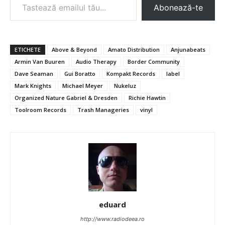
Abonează-te
ETICHETE
Above & Beyond
Amato Distribution
Anjunabeats
Armin Van Buuren
Audio Therapy
Border Community
Dave Seaman
Gui Boratto
Kompakt Records
label
Mark Knights
Michael Meyer
Nukeluz
Organized Nature Gabriel & Dresden
Richie Hawtin
Toolroom Records
Trash Manageries
vinyl
eduard
http://www.radiodeea.ro