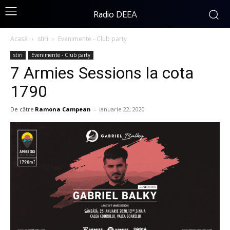
Radio DEEA
Acasă
stiri
Evenimente - Club party
stiri
Evenimente - Club party
7 Armies Sessions la cota
1790
De către
Ramona Campean
-
ianuarie 22, 2020