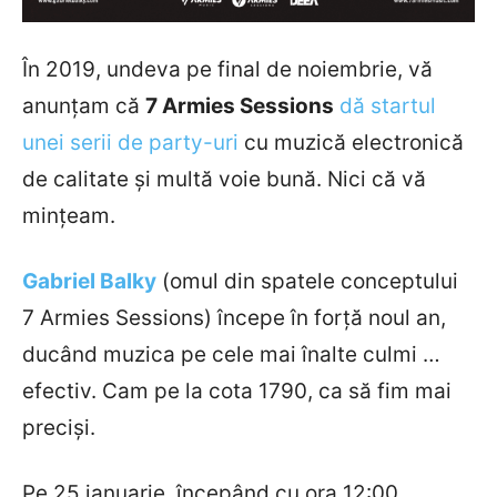
În 2019, undeva pe final de noiembrie, vă
anunțam că
7 Armies Sessions
dă startul
unei serii de party-uri
cu muzică electronică
de calitate și multă voie bună. Nici că vă
mințeam.
Gabriel Balky
(omul din spatele conceptului
7 Armies Sessions) începe în forță noul an,
ducând muzica pe cele mai înalte culmi …
efectiv. Cam pe la cota 1790, ca să fim mai
preciși.
Pe 25 ianuarie, începând cu ora 12:00,