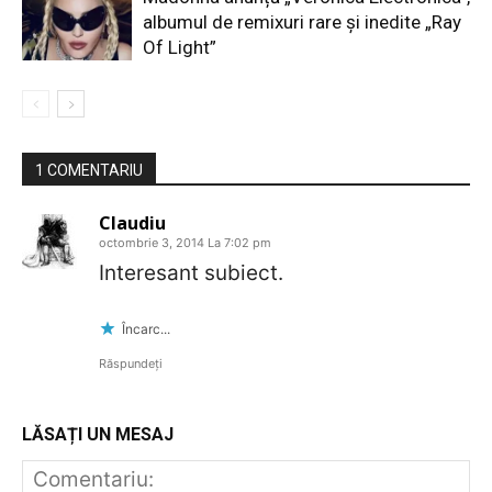
albumul de remixuri rare și inedite „Ray
Of Light”
1 COMENTARIU
Claudiu
octombrie 3, 2014 La 7:02 pm
Interesant subiect.
Încarc...
Răspundeți
LĂSAȚI UN MESAJ