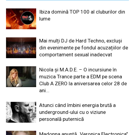
Ibiza domină TOP 100 al cluburilor din
lume
Mai mulți DJ de Hard Techno, excluși
din evenimente pe fondul acuzațiilor de
comportament sexual inadecvat
Nicola și M.A.D.E. – O incursiune în
muzica Trance parte a EDM pe scena
Club A ZERO la aniversarea celor 28 de
ani...
Atunci când îmbini energia brută a
underground-ului cu o viziune
personală puternică
Madonna anunță „Veronica Electronica”,