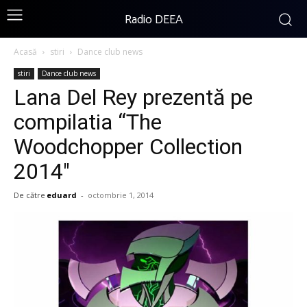
Radio DEEA
Acasă
stiri
Dance club news
stiri
Dance club news
Lana Del Rey prezentă pe
compilatia “The
Woodchopper Collection
2014″
De către
eduard
-
octombrie 1, 2014