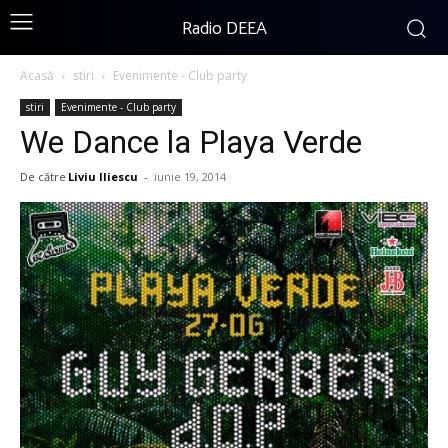
Radio DEEA
Acasă
stiri
Evenimente - Club party
stiri
Evenimente - Club party
We Dance la Playa Verde
De către
Liviu Iliescu
-
iunie 19, 2014