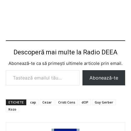
Descoperă mai multe la Radio DEEA
Abonează-te ca să primești ultimele articole prin email.
Tastează emailul tău...
Abonează-te
ETICHETE
cap
Cezar
Cristi Cons
dOP
Guy Gerber
Kozo